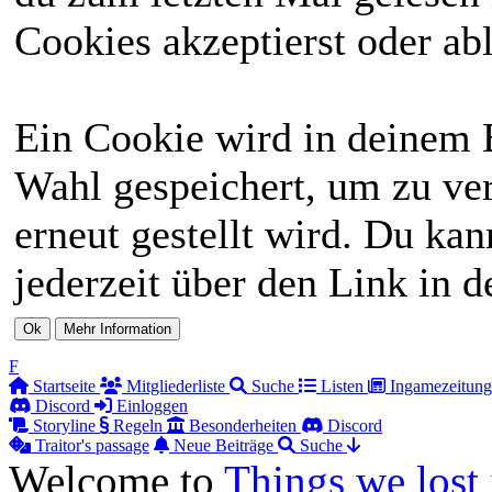
Cookies akzeptierst oder abl
Ein Cookie wird in deinem 
Wahl gespeichert, um zu ver
erneut gestellt wird. Du ka
jederzeit über den Link in d
F
Startseite
Mitgliederliste
Suche
Listen
Ingamezeitung
Discord
Einloggen
Storyline
Regeln
Besonderheiten
Discord
Traitor's passage
Neue Beiträge
Suche
Welcome to
Things we lost 