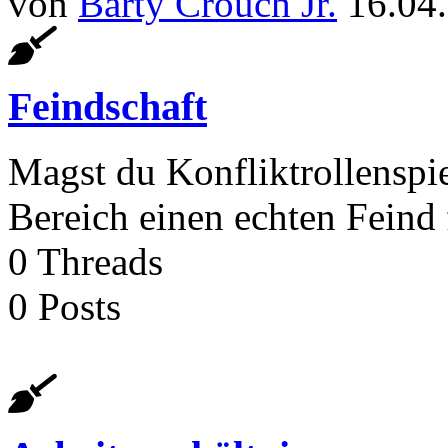
von
Barty Crouch Jr.
16.04
Feindschaft
Magst du Konfliktrollenspi
Bereich einen echten Feind 
0
Threads
0
Posts