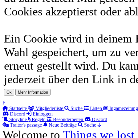
Cookies akzeptierst oder abl
Ein Cookie wird in deinem 
Wahl gespeichert, um zu ver
erneut gestellt wird. Du ka
jederzeit über den Link in d
F
Startseite
Mitgliederliste
Suche
Listen
Ingamezeitung
Discord
Einloggen
Storyline
Regeln
Besonderheiten
Discord
Traitor's passage
Neue Beiträge
Suche
Welcome to
Things we lost 