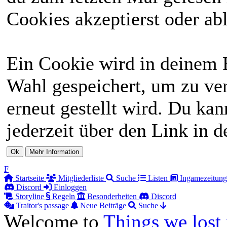
Cookies akzeptierst oder abl
Ein Cookie wird in deinem 
Wahl gespeichert, um zu ver
erneut gestellt wird. Du ka
jederzeit über den Link in d
F
Startseite
Mitgliederliste
Suche
Listen
Ingamezeitung
Discord
Einloggen
Storyline
Regeln
Besonderheiten
Discord
Traitor's passage
Neue Beiträge
Suche
Welcome to
Things we lost 