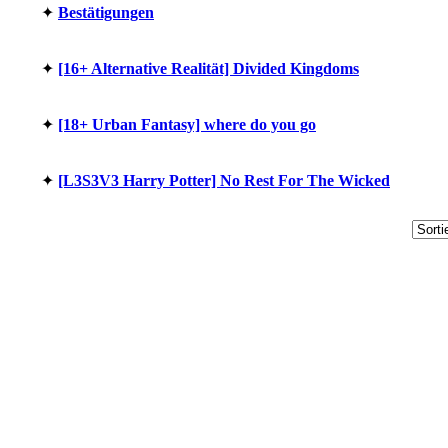
✦︎
Bestätigungen
✦︎
[16+ Alternative Realität] Divided Kingdoms
✦︎
[18+ Urban Fantasy] where do you go
✦︎
[L3S3V3 Harry Potter] No Rest For The Wicked