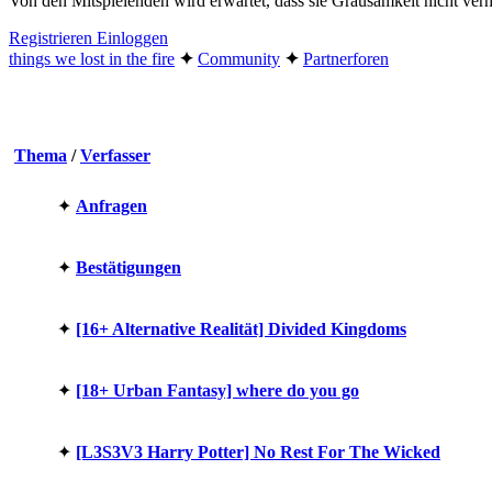
Von den Mitspielenden wird erwartet, dass sie Grausamkeit nicht v
Registrieren
Einloggen
things we lost in the fire
✦︎
Community
✦︎
Partnerforen
Thema
/
Verfasser
✦︎
Anfragen
✦︎
Bestätigungen
✦︎
[16+ Alternative Realität] Divided Kingdoms
✦︎
[18+ Urban Fantasy] where do you go
✦︎
[L3S3V3 Harry Potter] No Rest For The Wicked