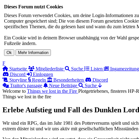
Dieses Forum nutzt Cookies
Dieses Forum verwendet Cookies, um deine Login-Informationen zu sp
Computer gespeichert sind; Die von diesem Forum gesetzten Cookies 
spezifischen Themen, die du gelesen hast und wann du zum letzten Mal
Ein Cookie wird in deinem Browser unabhängig von der Wahl gespeiche
Fußzeile ändern.
F
Startseite
Mitgliederliste
Suche
Listen
Ingamezeitung
Discord
Einloggen
Storyline
Regeln
Besonderheiten
Discord
Traitor's passage
Neue Beiträge
Suche
Welcome to
Things we lost in the
Fire
Plotgetriebenes, finsteres HP
Things we lost in the fire
Erlebe Aufstieg und Fall des Dunklen Lord
Wir sind ein RPG, das im Jahr 1981 des Potterversums spielt und sich
extrem düster ist und wir uns aktiv mit gesellschaftlichen Missständen