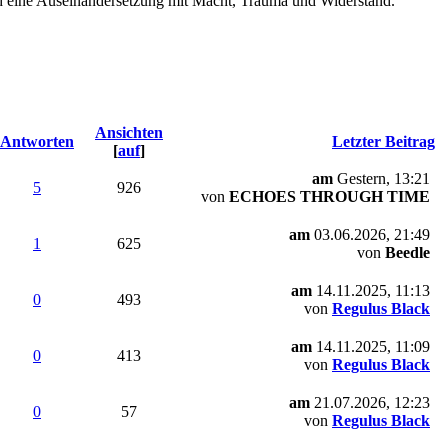
nd eine Auseinandersetzung mit Macht, Trauma und Widerstand.
Ansichten
Antworten
Letzter Beitrag
[
auf
]
am
Gestern
, 13:21
5
926
von
ECHOES THROUGH TIME
am
03.06.2026, 21:49
1
625
von
Beedle
am
14.11.2025, 11:13
0
493
von
Regulus Black
am
14.11.2025, 11:09
0
413
von
Regulus Black
am
21.07.2026, 12:23
0
57
von
Regulus Black