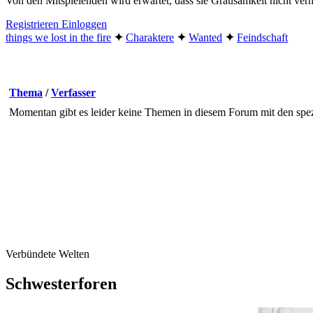
Von den Mitspielenden wird erwartet, dass sie Grausamkeit nicht v
Registrieren
Einloggen
things we lost in the fire
✦︎
Charaktere
✦︎
Wanted
✦︎
Feindschaft
Thema
/
Verfasser
Momentan gibt es leider keine Themen in diesem Forum mit den spez
Verbündete Welten
Schwesterforen