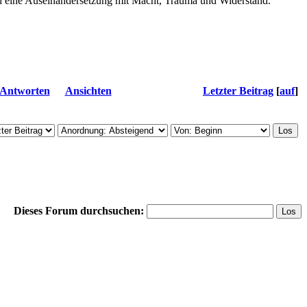
nd eine Auseinandersetzung mit Macht, Trauma und Widerstand.
Antworten
Ansichten
Letzter Beitrag
[
auf
]
Dieses Forum durchsuchen: