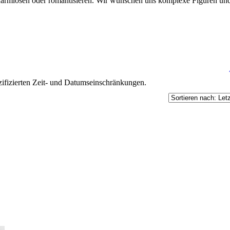
erharmlosen oder romantisieren. Wir wünschen uns komplexe Figuren u
ifizierten Zeit- und Datumseinschränkungen.