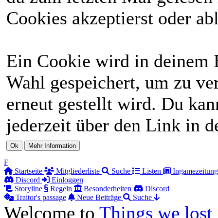
Cookies akzeptierst oder abl
Ein Cookie wird in deinem 
Wahl gespeichert, um zu ver
erneut gestellt wird. Du ka
jederzeit über den Link in d
F
Startseite
Mitgliederliste
Suche
Listen
Ingamezeitung
Discord
Einloggen
Storyline
Regeln
Besonderheiten
Discord
Traitor's passage
Neue Beiträge
Suche
Welcome to
Things we lost 