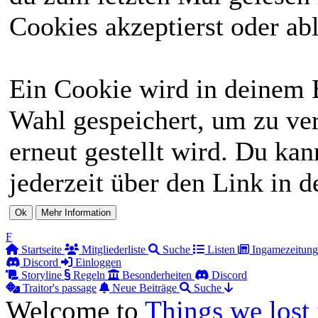
Cookies akzeptierst oder abl
Ein Cookie wird in deinem 
Wahl gespeichert, um zu ver
erneut gestellt wird. Du ka
jederzeit über den Link in d
F
Startseite
Mitgliederliste
Suche
Listen
Ingamezeitung
Discord
Einloggen
Storyline
Regeln
Besonderheiten
Discord
Traitor's passage
Neue Beiträge
Suche
Welcome to
Things we lost 