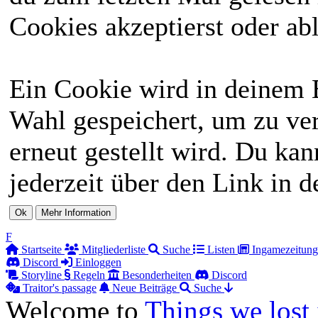
Cookies akzeptierst oder abl
Ein Cookie wird in deinem 
Wahl gespeichert, um zu ver
erneut gestellt wird. Du ka
jederzeit über den Link in d
F
Startseite
Mitgliederliste
Suche
Listen
Ingamezeitung
Discord
Einloggen
Storyline
Regeln
Besonderheiten
Discord
Traitor's passage
Neue Beiträge
Suche
Welcome to
Things we lost 