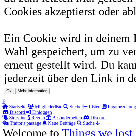
Cookies akzeptierst oder abl
Ein Cookie wird in deinem 
Wahl gespeichert, um zu ver
erneut gestellt wird. Du ka
jederzeit über den Link in d
F
Startseite
Mitgliederliste
Suche
Listen
Ingamezeitung
Discord
Einloggen
Storyline
Regeln
Besonderheiten
Discord
Traitor's passage
Neue Beiträge
Suche
Welcome to
Things we lost 