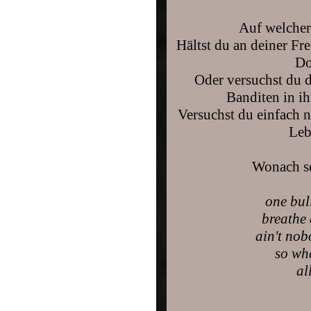
Auf welcher 
Hältst du an deiner Fre
Do
Oder versuchst du 
Banditen in i
Versuchst du einfach n
Leb
Wonach se
one bul
breathe 
ain't no
so wh
al