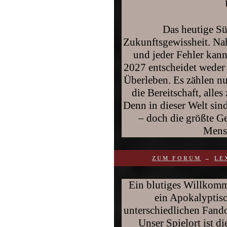
Das heutige Sü
Zukunftsgewissheit. Na
und jeder Fehler kann
2027 entscheidet weder
Überleben. Es zählen n
die Bereitschaft, alle
Denn in dieser Welt sin
– doch die größte G
Mensc
ZUM FORUM
→
LE
Ein blutiges Willkomm
ein Apokalyptisc
unterschiedlichen Fando
Unser Spielort ist d