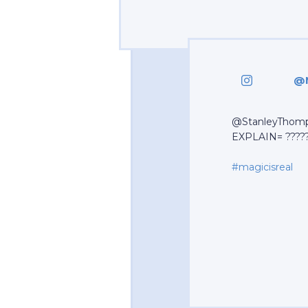
@M
@StanleyThom
EXPLAIN= ????
#magicisreal