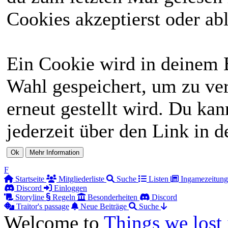
Cookies akzeptierst oder abl
Ein Cookie wird in deinem 
Wahl gespeichert, um zu ver
erneut gestellt wird. Du ka
jederzeit über den Link in d
F
Startseite
Mitgliederliste
Suche
Listen
Ingamezeitung
Discord
Einloggen
Storyline
Regeln
Besonderheiten
Discord
Traitor's passage
Neue Beiträge
Suche
Welcome to
Things we lost 