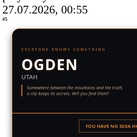
27.07.2026, 00:55
#5
EVERYONE KNOWS SOMETHING
OGDEN
UTAH
Somewhere between the mountains and the truth,
a city keeps its secrets. Will you find them?
YOU HAVE NO IDEA H