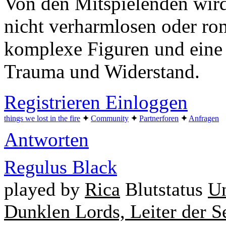
Von den Mitspielenden wird
nicht verharmlosen oder ro
komplexe Figuren und eine
Trauma und Widerstand.
Registrieren
Einloggen
things we lost in the fire
✦︎
Community
✦︎
Partnerforen
✦︎
Anfragen
Antworten
Regulus Black
played by
Rica
Blutstatus
Un
Dunklen Lords, Leiter der S