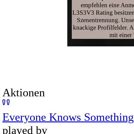
empfehlen eine Anme
L3S3V3 Rating besitzen
Szenentrennung. Unser
knackige Profilfelder. A
mit einer
Aktionen
Everyone Knows Something
played by