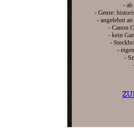
- a
- Genre: histor
- angelehnt a
- Canon C
- kein Ga
- Steckbr
- eige
- S
ZU