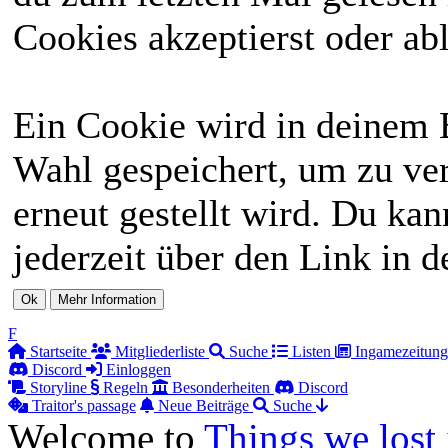
Cookies akzeptierst oder abl
Ein Cookie wird in deinem 
Wahl gespeichert, um zu ver
erneut gestellt wird. Du ka
jederzeit über den Link in d
F
Startseite
Mitgliederliste
Suche
Listen
Ingamezeitung
Discord
Einloggen
Storyline
Regeln
Besonderheiten
Discord
Traitor's passage
Neue Beiträge
Suche
Welcome to
Things we lost 