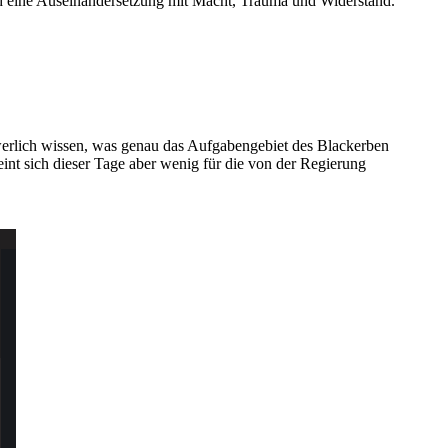
nd eine Auseinandersetzung mit Macht, Trauma und Widerstand.
werlich wissen, was genau das Aufgabengebiet des Blackerben
heint sich dieser Tage aber wenig für die von der Regierung