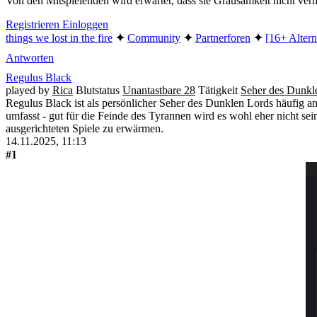
Von den Mitspielenden wird erwartet, dass sie Grausamkeit nicht v
Registrieren
Einloggen
things we lost in the fire
✦︎
Community
✦︎
Partnerforen
✦︎
[16+ Altern
Antworten
Regulus Black
played by
Rica
Blutstatus
Unantastbare 28
Tätigkeit
Seher des Dunkle
Regulus Black ist als persönlicher Seher des Dunklen Lords häufig 
umfasst - gut für die Feinde des Tyrannen wird es wohl eher nicht sei
ausgerichteten Spiele zu erwärmen.
14.11.2025, 11:13
#1