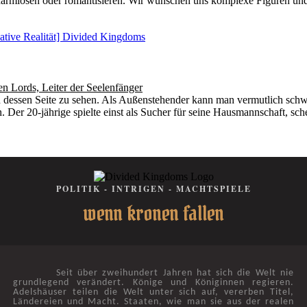
erharmlosen oder romantisieren. Wir wünschen uns komplexe Figuren u
ative Realität] Divided Kingdoms
n Lords, Leiter der Seelenfänger
an dessen Seite zu sehen. Als Außenstehender kann man vermutlich sch
n. Der 20-jährige spielte einst als Sucher für seine Hausmannschaft, sc
POLITIK - INTRIGEN - MACHTSPIELE
wenn kronen fallen
Seit über zweihundert Jahren hat sich die Welt nie
grundlegend verändert. Könige und Königinnen regieren.
Adelshäuser teilen die Welt unter sich auf, vererben Titel,
Ländereien und Macht. Staaten, wie man sie aus der realen