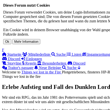
Dieses Forum nutzt Cookies
Dieses Forum verwendet Cookies, um deine Login-Informationen zu sp
Computer gespeichert sind; Die von diesem Forum gesetzten Cookies 
spezifischen Themen, die du gelesen hast und wann du zum letzten Mal
Ein Cookie wird in deinem Browser unabhängig von der Wahl gespeiche
Fußzeile ändern.
F
Startseite
Mitgliederliste
Suche
Listen
Ingamezeitung
Discord
Einloggen
Storyline
Regeln
Besonderheiten
Discord
Traitor's passage
Neue Beiträge
Suche
Welcome to
Things we lost in the
Fire
Plotgetriebenes, finsteres HP
Things we lost in the fire
Erlebe Aufstieg und Fall des Dunklen Lord
Wir sind ein RPG, das im Jahr 1981 des Potterversums spielt und sich
extrem düster ist und wir uns aktiv mit gesellschaftlichen Missständen