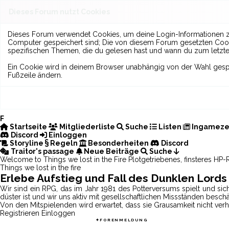
Dieses Forum nutzt Cookies
Dieses Forum verwendet Cookies, um deine Login-Informationen zu s
Computer gespeichert sind; Die von diesem Forum gesetzten Cooki
spezifischen Themen, die du gelesen hast und wann du zum letzten 
Ein Cookie wird in deinem Browser unabhängig von der Wahl gespeic
Fußzeile ändern.
F
Startseite
Mitgliederliste
Suche
Listen
Ingameze
Discord
Einloggen
Storyline
Regeln
Besonderheiten
Discord
Traitor's passage
Neue Beiträge
Suche
Welcome to
Things we lost in the
Fire
Plotgetriebenes, finsteres HP
Things we lost in the fire
Erlebe Aufstieg und Fall des Dunklen Lords
Wir sind ein RPG, das im Jahr 1981 des Potterversums spielt und sic
düster ist und wir uns aktiv mit gesellschaftlichen Missständen beschä
Von den Mitspielenden wird erwartet, dass sie Grausamkeit nicht v
Registrieren
Einloggen
THINGS WE LOST IN THE FIRE
✦︎
FORENMELDUNG