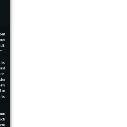
eit
aus
lt,
...
lie
bist
en.
der
rew
 in
lie
 um
uch
dem