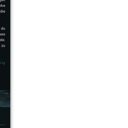
nke
die
 du
ses
ele.
 zu
rig