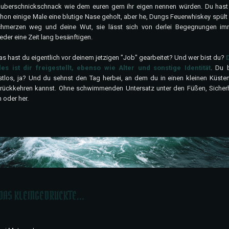
uberschnickschnack wie dem euren gern ihr eigen nennen würden. Du hast 
hon einige Male eine blutige Nase geholt, aber he, Dungs Feuerwhiskey spült
hmerzen weg und deine Wut, sie lässt sich von derlei Begegnungen im
eder eine Zeit lang besänftigen.
s hast du eigentlich vor deinem jetzigen "Job" gearbeitet? Und wer bist du?
les ist dir freigestellt, ebenso wie Alter und sonstige Identität
. Du b
stlos, ja? Und du sehnst den Tag herbei, an dem du in einen kleinen Küsten
rückkehren kannst. Ohne schwimmenden Untersatz unter den Füßen, Sicherh
n oder her.
DAS KLEINGEDRUCKTE...