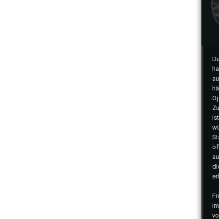
Du
ha
au
hä
Op
Zu
is
wü
St
öf
au
di
er
Fr
im
v