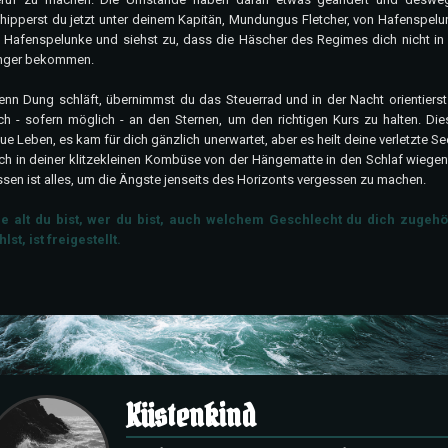
hipperst du jetzt unter deinem Kapitän, Mundungus Fletcher, von Hafenspelu
 Hafenspelunke und siehst zu, dass die Häscher des Regimes dich nicht in 
nger bekommen.
nn Dung schläft, übernimmst du das Steuerrad und in der Nacht orientierst
ch - sofern möglich - an den Sternen, um den richtigen Kurs zu halten. Die
ue Leben, es kam für dich gänzlich unerwartet, aber es heilt deine verletzte Se
ch in deiner klitzekleinen Kombüse von der Hängematte in den Schlaf wiegen
ssen ist alles, um die Ängste jenseits des Horizonts vergessen zu machen.
e alt du bist, wer du bist, auch welchem Geschlecht du dich zugehö
hlst, ist freigestellt.
Küstenkind