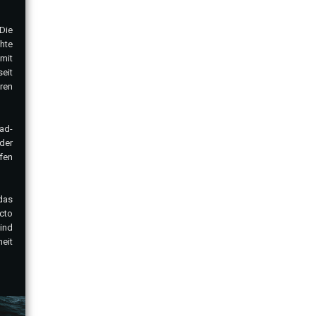
Die
hte
mit
eit
ren
ad-
der
fen
 das
cto
ind
eit