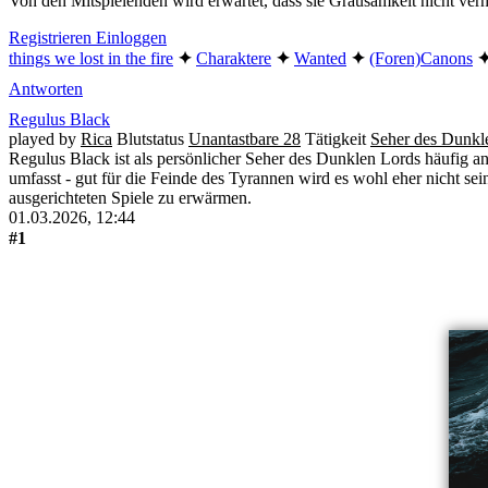
Von den Mitspielenden wird erwartet, dass sie Grausamkeit nicht v
Registrieren
Einloggen
things we lost in the fire
✦︎
Charaktere
✦︎
Wanted
✦︎
(Foren)Canons
✦
Antworten
Regulus Black
played by
Rica
Blutstatus
Unantastbare 28
Tätigkeit
Seher des Dunkle
Regulus Black ist als persönlicher Seher des Dunklen Lords häufig 
umfasst - gut für die Feinde des Tyrannen wird es wohl eher nicht sei
ausgerichteten Spiele zu erwärmen.
01.03.2026, 12:44
#1