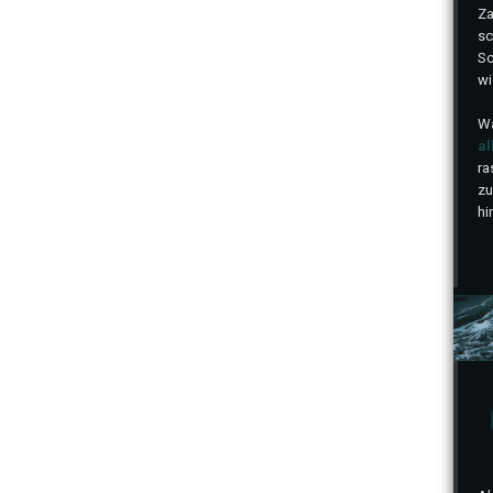
Za
sc
Sc
wi
Wa
al
ra
zu
hi