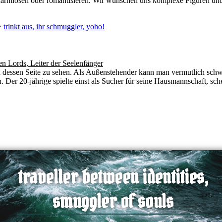
erharmlosen oder romantisieren. Wir wünschen uns komplexe Figuren u
︎
trinkt aus, ihr schmuggler, yoho!
n Lords, Leiter der Seelenfänger
an dessen Seite zu sehen. Als Außenstehender kann man vermutlich sch
n. Der 20-jährige spielte einst als Sucher für seine Hausmannschaft, sc
traveller between identities,
smuggler of souls