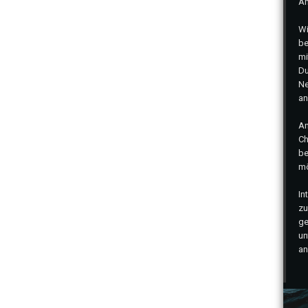
Ah
Wi
be
mi
Du
Ne
an
An
Ch
be
m
In
zu
ge
un
a