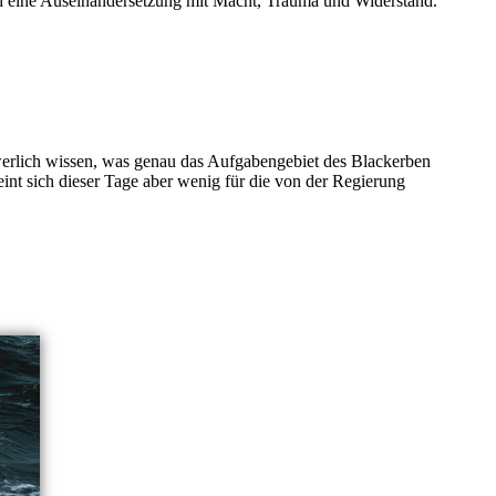
nd eine Auseinandersetzung mit Macht, Trauma und Widerstand.
werlich wissen, was genau das Aufgabengebiet des Blackerben
heint sich dieser Tage aber wenig für die von der Regierung