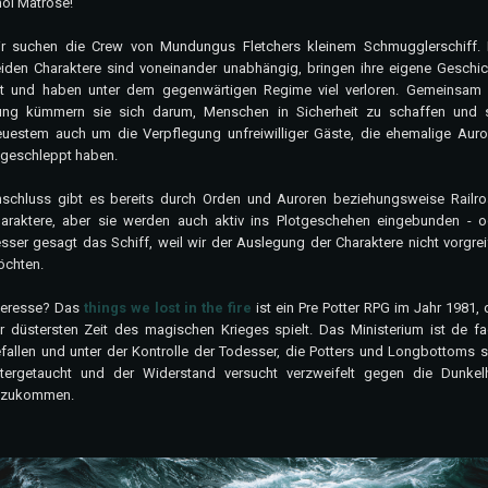
oi Matrose!
r suchen die Crew von Mundungus Fletchers kleinem Schmugglerschiff. 
iden Charaktere sind voneinander unabhängig, bringen ihre eigene Geschic
t und haben unter dem gegenwärtigen Regime viel verloren. Gemeinsam 
ng kümmern sie sich darum, Menschen in Sicherheit zu schaffen und s
uestem auch um die Verpflegung unfreiwilliger Gäste, die ehemalige Auro
geschleppt haben.
schluss gibt es bereits durch Orden und Auroren beziehungsweise Railro
araktere, aber sie werden auch aktiv ins Plotgeschehen eingebunden - o
sser gesagt das Schiff, weil wir der Auslegung der Charaktere nicht vorgrei
öchten.
teresse? Das
things we lost in the fire
ist ein Pre Potter RPG im Jahr 1981,
r düstersten Zeit des magischen Krieges spielt. Das Ministerium ist de fa
fallen und unter der Kontrolle der Todesser, die Potters und Longbottoms s
tergetaucht und der Widerstand versucht verzweifelt gegen die Dunkelh
nzukommen.