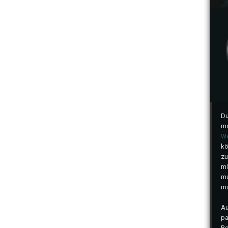
Du
ma
We
kö
zu
mi
mu
mi
Au
pa
Be