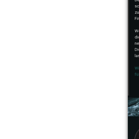
sc
zu
Fi
We
di
ne
Di
la
Wi
fü