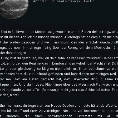
Alter frei · Railroad Netzwerk · Ava frei
 bist in Sichtweite des Meeres aufgewachsen und außer zu deiner Hogwartsz
st du diesen Anblick nie missen müssen. Allerdings hat es dich auch nie hin
f die Wellen gezogen und wenn ein Sturm das kleine Schiff durchschütte
ngst du noch immer regelmäßig über der Reling, um dem Meer dein... ähm
fer darzubringen.
 Dung bist du gestoßen, weil du dein zuhause verlassen musstest. Deine Fami
t tot, ermordet vom Regime, das in London an den Hebeln der Macht sitzt. Du 
tend, aber gleichzeitig so klug es nicht allein mit ihnen aufnehmen zu woll
attdessen hast du zur Railroad gefunden und hast diesen schmierigen Kerl, 
ter mal Halt am Hafen gemacht hat, dazu überredet dich in seine C
fzunehmen. Und dann dazu, Flüchtlinge über das Meer nach Frankreich und
e Niederlande zu schaffen. Es muss ja nicht jeder das Schicksal deiner Fami
leiden, nicht?
üher mal warst du begeistert von Hobby-Duellen und heute hältst du Wache,
 Notfall Schiff und Crew zu verteidigen. Nicht nur vor Todessern, sondern a
or anderen, die einen schwimmenden Untersatz mit all 