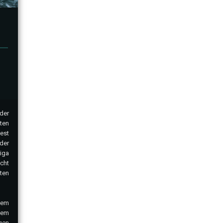
 der
mten
est
der
liga
cht
ten
nem
nem
gen