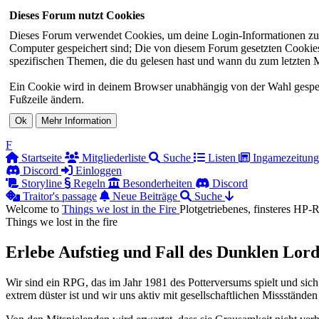
Dieses Forum nutzt Cookies
Dieses Forum verwendet Cookies, um deine Login-Informationen zu sp
Computer gespeichert sind; Die von diesem Forum gesetzten Cookies 
spezifischen Themen, die du gelesen hast und wann du zum letzten Mal
Ein Cookie wird in deinem Browser unabhängig von der Wahl gespeiche
Fußzeile ändern.
F
Startseite
Mitgliederliste
Suche
Listen
Ingamezeitung
Discord
Einloggen
Storyline
Regeln
Besonderheiten
Discord
Traitor's passage
Neue Beiträge
Suche
Welcome to
Things we lost in the
Fire
Plotgetriebenes, finsteres HP
Things we lost in the fire
Erlebe Aufstieg und Fall des Dunklen Lord
Wir sind ein RPG, das im Jahr 1981 des Potterversums spielt und sich
extrem düster ist und wir uns aktiv mit gesellschaftlichen Missständen