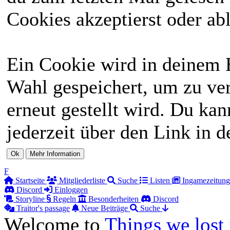
Cookies akzeptierst oder abl
Ein Cookie wird in deinem 
Wahl gespeichert, um zu ver
erneut gestellt wird. Du ka
jederzeit über den Link in d
F
Startseite
Mitgliederliste
Suche
Listen
Ingamezeitung
Discord
Einloggen
Storyline
Regeln
Besonderheiten
Discord
Traitor's passage
Neue Beiträge
Suche
Welcome to
Things we lost 